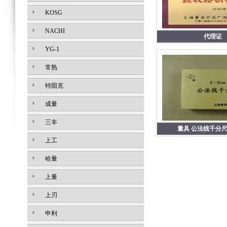
KOSG
NACHI
代理证
YG-1
常熟
特固克
成量
三丰
量具 公法线千分尺0
上工
哈量
上量
上刃
申利