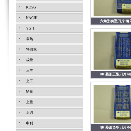
KOSG
NACHI
六角形负型刀片 钢 
YG-1
常熟
特固克
成量
三丰
80°菱形正型刀片 
上工
哈量
上量
上刃
申利
80°菱形负型刀片 