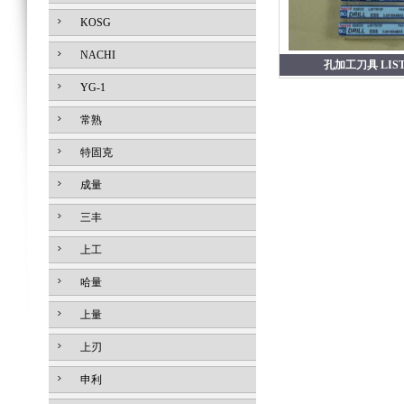
KOSG
NACHI
孔加工刀具 LIST
YG-1
常熟
特固克
成量
三丰
上工
哈量
上量
上刃
申利